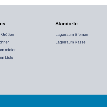
ces
Standorte
& Größen
Lagerraum Bremen
chner
Lagerraum Kassel
um mieten
um Liste